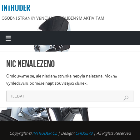
INTRUDER
OSOBNÍ STRÁNKY VĚNOVANÉ OBLÍBENÝM AKTIVITÁM
Nic nenalezeno
Omlouváme se, ale hledaná stránka nebyla nalezena. Možná
vyhledávání pomůže najít související článek.
Copyright ©
INTRUDER.CZ
| Design:
CHOSE73
| All Rights Reserved